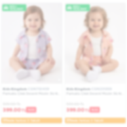
HIZLI
HIZLI
TESLIMAT
TESLIMAT
CGN753459
CGN231059
Kids Kingdom
Kids Kingdom
Pamuklu Çilek Desenli Müslin 3lü Kız
Pamuklu Çilek Desenli Müslin 3lü Kız
Bebek Şortlu Takım
Bebek Şortlu Takım
599.00 TL
599.00 TL
399.00
399.00
TL
TL
%33
%33
Vade farksız 3 Taksit
Vade farksız 3 Taksit