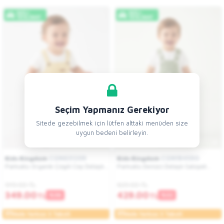
HIZLI
HIZLI
TESLIMAT
TESLIMAT
Seçim Yapmanız Gerekiyor
Sitede gezebilmek için lütfen alttaki menüden size
uygun bedeni belirleyin.
CGN631209
CGN184590
Kids Kingdom
Kids Kingdom
Pamuklu Organik Çizgili Cep Detaylı
Pamuklu Denizci Detaylı Salopet
Salopet Tulum Erkek Bebek 2li Takım
Tulum Erkek Bebek 2li Takım
549.00 TL
629.00 TL
349.00
429.00
TL
TL
%36
%32
Vade farksız 3 Taksit
Vade farksız 3 Taksit