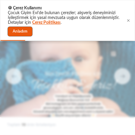
Sipariş Takibi
🍪 Çerez Kullanımı
Çocuk Giyim Evi'de bulunan çerezler; alışveriş deneyiminizi
iyileştirmek için yasal mevzuata uygun olarak düzenlenmiştir.
Detaylar için
Çerez Politikası
.
0
Anladım
Toplam
10
ürün listeleniyor.