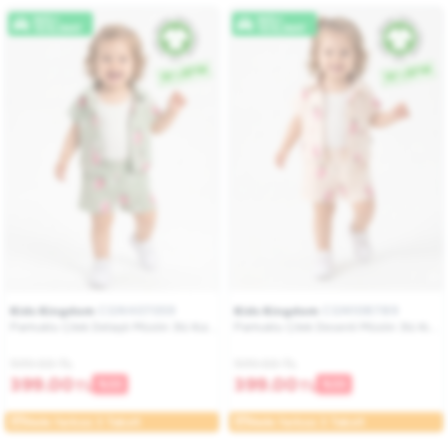
HIZLI
HIZLI
TESLIMAT
TESLIMAT
CGN407059
CGN108789
Kids Kingdom
Kids Kingdom
Pamuklu Çilek Detaylı Müslin 3lü Kız
Pamuklu Çilek Desenli Müslin 3lü Kız
Bebek Şortlu Takım
Bebek Şortlu Takım
599.00 TL
599.00 TL
399.00
399.00
TL
TL
%33
%33
Vade farksız 3 Taksit
Vade farksız 3 Taksit