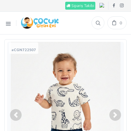
Sipariş Takibi
0
#CGN722507