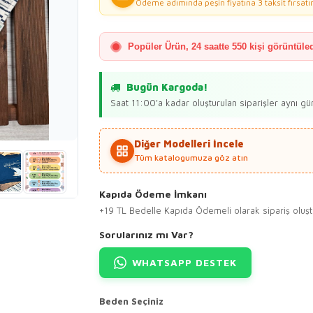
Ödeme adımında peşin fiyatına 3 taksit fırsatın
Popüler Ürün, 24 saatte 550 kişi görüntüled
Bugün Kargoda!
Saat 11:00'a kadar oluşturulan siparişler aynı gün
Diğer Modelleri İncele
Tüm katalogumuza göz atın
Kapıda Ödeme İmkanı
+19 TL Bedelle Kapıda Ödemeli olarak sipariş oluştur
Sorularınız mı Var?
WHATSAPP DESTEK
Beden Seçiniz