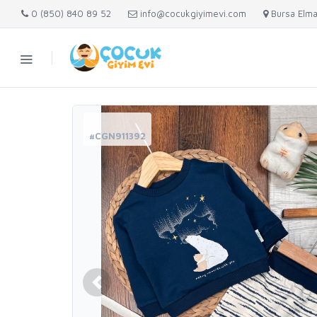
0 (850) 840 89 52
info@cocukgiyimevi.com
Bursa Elma
#CGN911392