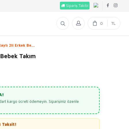
Sipariş Takibi
0
ylı 2li Erkek Be...
k Bebek Takım
A!
dart kargo ücreti ödemeyin. Siparişiniz özenle
 Taksit!