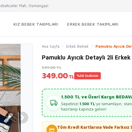
sbahçeler Mah, Osmangazi
KIZ BEBEK TAKIMLARI
ERKEK BEBEK TAKIMLARI
Ana Sayfa
/
Erkek Bebek
/
Pamuklu Ayıcık Deta
Pamuklu Ayıcık Detaylı 2li Erke
549.00 TL
349.00
%36 İndirim
TL
1.500 TL ve Üzeri Kargo BEDAV
Sepetinizi
1.500 TL
'ye tamamlayın, stan
hazırlanıp kapınıza gelsin!
Tüm Kredi Kartlarına Vade Farksız 3