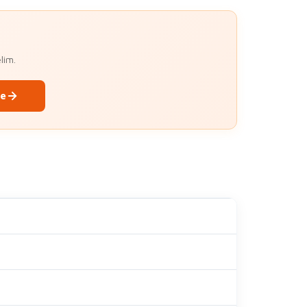
lim.
le