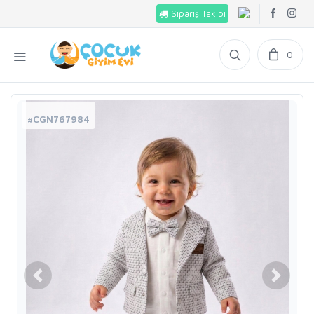
Sipariş Takibi
0
#CGN767984