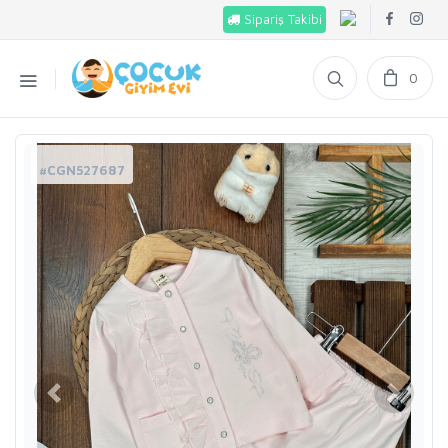
Sipariş Takibi
0
#CGN527687