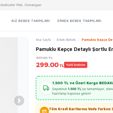
sbahçeler Mah, Osmangazi
KIZ BEBEK TAKIMLARI
ERKEK BEBEK TAKIMLARI
Ana Sayfa
/
Erkek Bebek
/
Pamuklu Kepçe Deta
Pamuklu Kepçe Detaylı Şortlu E
499.00 TL
299.00
%40 İndirim
TL
1.500 TL ve Üzeri Kargo BEDAV
Sepetinizi
1.500 TL
'ye tamamlayın, stan
hazırlanıp kapınıza gelsin!
Tüm Kredi Kartlarına Vade Farksız 3