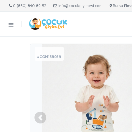
0 (850) 840 89 52
info@cocukgiyimevi.com
Bursa Elma
#CGN158039