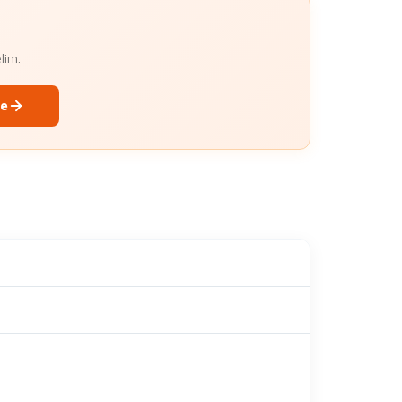
lim.
le