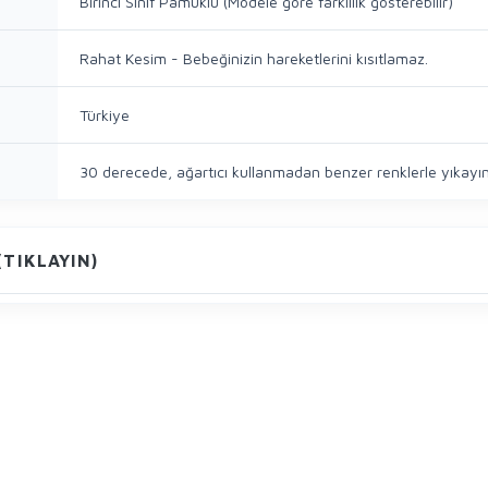
Birinci Sınıf Pamuklu (Modele göre farklılık gösterebilir)
Rahat Kesim - Bebeğinizin hareketlerini kısıtlamaz.
Türkiye
30 derecede, ağartıcı kullanmadan benzer renklerle yıkayın
TIKLAYIN)