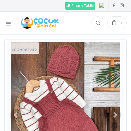
Sipariş Takibi
0
#CGN963242